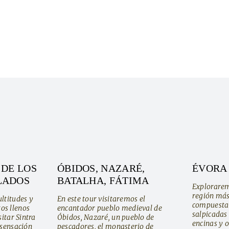
 DE LOS
ÓBIDOS, NAZARÉ,
ÉVORA
LADOS
BATALHA, FÁTIMA
Exploraremo
región más
ltitudes y
En este tour visitaremos el
compuesta 
os llenos
encantador pueblo medieval de
salpicadas
sitar Sintra
Óbidos, Nazaré, un pueblo de
encinas y o
 sensación
pescadores, el monasterio de