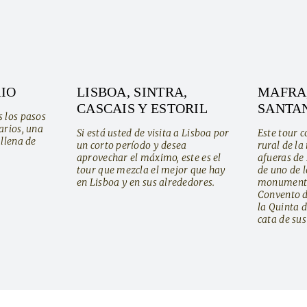
IO
LISBOA, SINTRA,
MAFRA,
CASCAIS Y ESTORIL
SANTAN
s los pasos
arios, una
Si está usted de visita a Lisboa por
Este tour 
 llena de
un corto período y desea
rural de la
aprovechar el máximo, este es el
afueras de
tour que mezcla el mejor que hay
de uno de 
en Lisboa y en sus alrededores.
monumentos
Convento d
la Quinta 
cata de sus