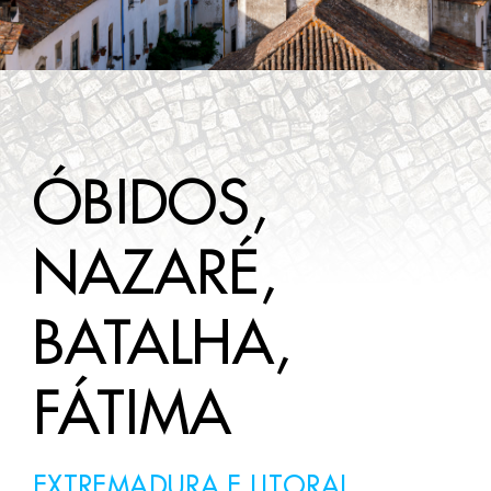
WINE TOURS
DA SAPERE
CONTATTI
ÓBIDOS,
NAZARÉ,
BATALHA,
FÁTIMA
EXTREMADURA E LITORAL